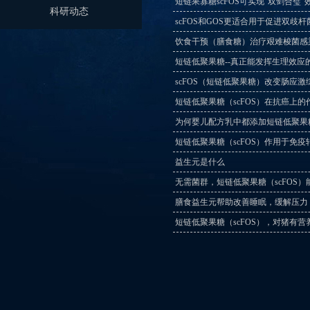
短链果寡糖scFOS可实现“双剑合璧”
科研动态
scFOS和GOS更适合用于促进双歧
饮食干预（膳食糖）治疗艰难梭菌感
短链低聚果糖--真正能发挥生理效应
scFOS（短链低聚果糖）改变肠应
短链低聚果糖（scFOS）在抗癌上的
为何婴儿配方乳中都添加短链低聚果糖
短链低聚果糖（scFOS）作用于免疫
益生元是什么
无需菌群，短链低聚果糖（scFOS
膳食益生元帮助改善睡眠，缓解压力
短链低聚果糖（scFOS），对猪有营