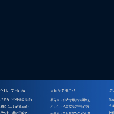
饲料厂专用产品
养殖场专用产品
进
短
易果乐（短链低聚果糖）
易育宝（种猪专用营养调控剂）
先泌
易能（三丁酸甘油酯）
易力生（抗高应激营养加强剂）
保
易铬宝（吡啶甲酸铬）
易美素（生长育肥猪外观及促……