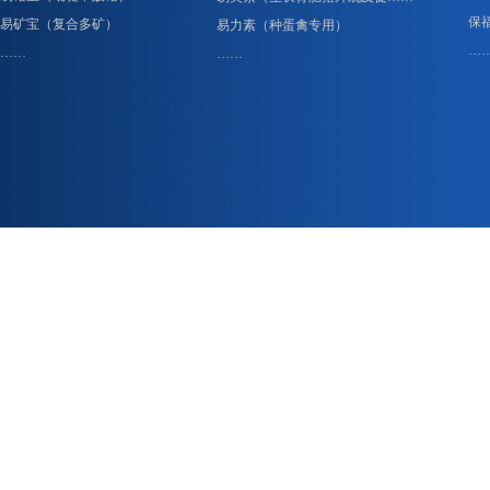
保
易矿宝（复合多矿）
易力素（种蛋禽专用）
…
……
……