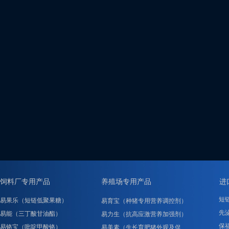
饲料厂专用产品
养殖场专用产品
进
短
易果乐（短链低聚果糖）
易育宝（种猪专用营养调控剂）
先泌
易能（三丁酸甘油酯）
易力生（抗高应激营养加强剂）
保
易铬宝（吡啶甲酸铬）
易美素（生长育肥猪外观及促……