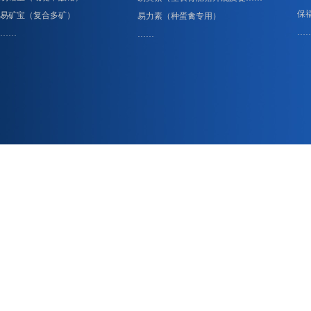
保
易矿宝（复合多矿）
易力素（种蛋禽专用）
…
……
……