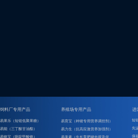
饲料厂专用产品
养殖场专用产品
进
短
易果乐（短链低聚果糖）
易育宝（种猪专用营养调控剂）
先泌
易能（三丁酸甘油酯）
易力生（抗高应激营养加强剂）
保
易铬宝（吡啶甲酸铬）
易美素（生长育肥猪外观及促……