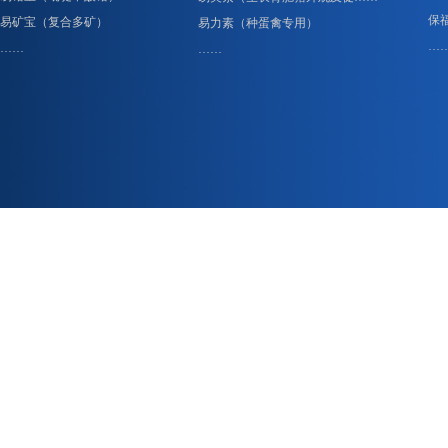
保
易矿宝（复合多矿）
易力素（种蛋禽专用）
…
……
……