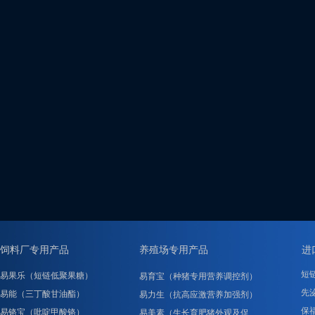
饲料厂专用产品
养殖场专用产品
进
短
易果乐（短链低聚果糖）
易育宝（种猪专用营养调控剂）
先泌
易能（三丁酸甘油酯）
易力生（抗高应激营养加强剂）
保
易铬宝（吡啶甲酸铬）
易美素（生长育肥猪外观及促……