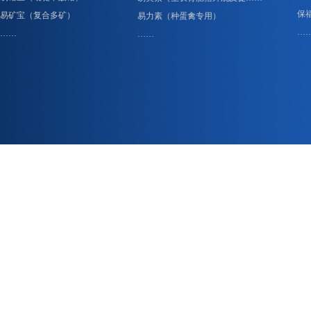
保
易矿宝（复合多矿）
易力素（种蛋禽专用）
…
……
……