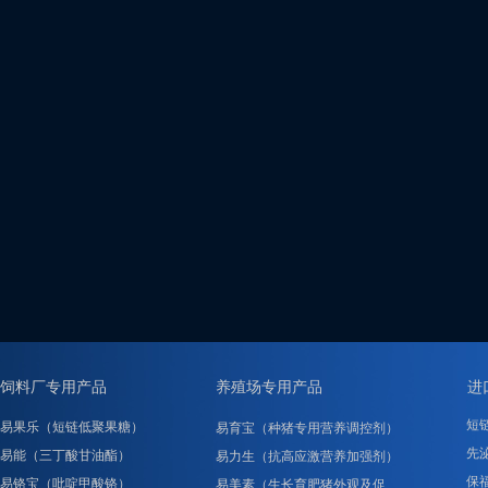
饲料厂专用产品
养殖场专用产品
进
短
易果乐（短链低聚果糖）
易育宝（种猪专用营养调控剂）
先泌
易能（三丁酸甘油酯）
易力生（抗高应激营养加强剂）
保
易铬宝（吡啶甲酸铬）
易美素（生长育肥猪外观及促……