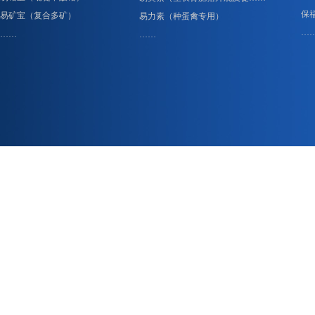
保
易矿宝（复合多矿）
易力素（种蛋禽专用）
…
……
……