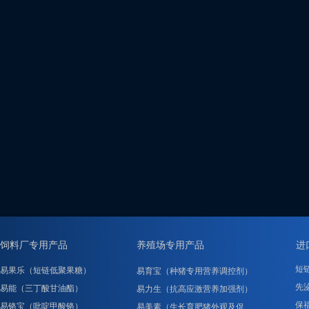
饲料厂专用产品
养殖场专用产品
进
短
易果乐（短链低聚果糖）
易育宝（种猪专用营养调控剂）
先泌
易能（三丁酸甘油酯）
易力生（抗高应激营养加强剂）
保
易铬宝（吡啶甲酸铬）
易美素（生长育肥猪外观及促……