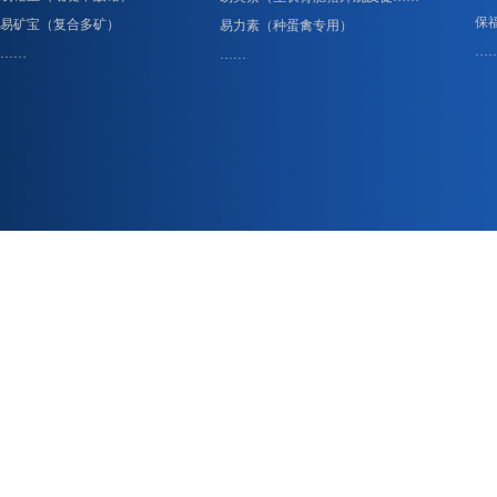
保
易矿宝（复合多矿）
易力素（种蛋禽专用）
…
……
……