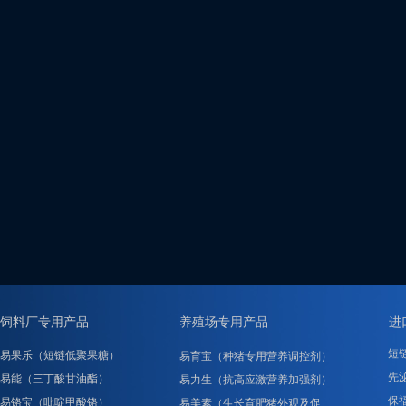
饲料厂专用产品
养殖场专用产品
进
短
易果乐（短链低聚果糖）
易育宝（种猪专用营养调控剂）
先泌
易能（三丁酸甘油酯）
易力生（抗高应激营养加强剂）
保
易铬宝（吡啶甲酸铬）
易美素（生长育肥猪外观及促……