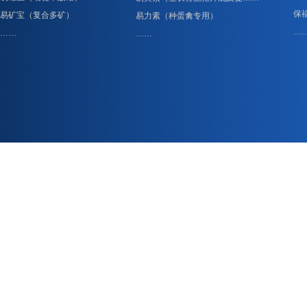
保
易矿宝（复合多矿）
易力素（种蛋禽专用）
…
……
……