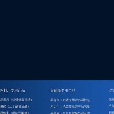
饲料厂专用产品
养殖场专用产品
进
短
易果乐（短链低聚果糖）
易育宝（种猪专用营养调控剂）
先泌
易能（三丁酸甘油酯）
易力生（抗高应激营养加强剂）
保
易铬宝（吡啶甲酸铬）
易美素（生长育肥猪外观及促……