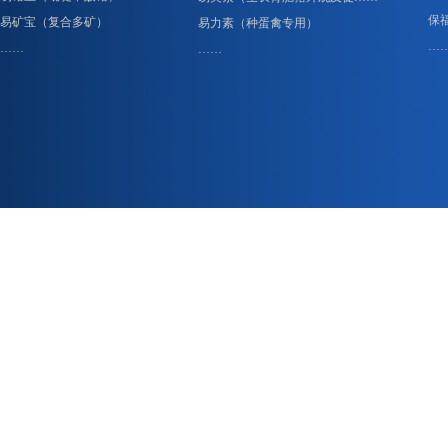
保
易矿宝（复合多矿）
易力素（种蛋禽专用）
…
……
……